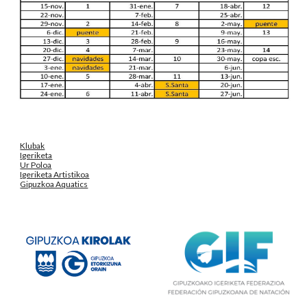
Klubak
Igeriketa
Ur Poloa
Igeriketa Artistikoa
Gipuzkoa Aquatics