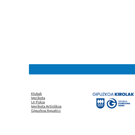
Klubak
Igeriketa
Ur Poloa
Igeriketa Artistikoa
Gipuzkoa Aquatics