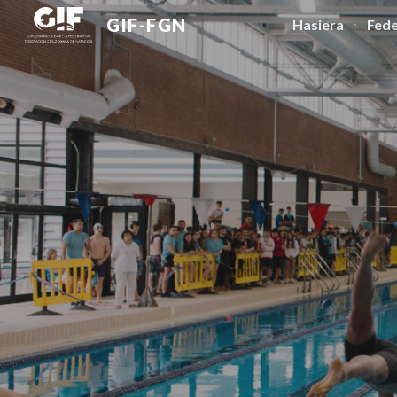
GIF-FGN
Hasiera
Fede
Sk