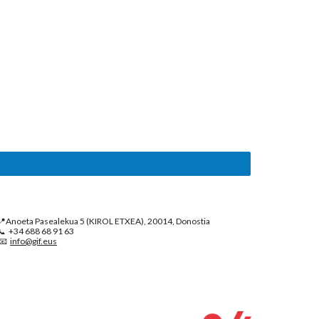
📍Anoeta Pasealekua 5 (KIROL ETXEA), 20014, Donostia
📞 +34 688 68 91 63
📧
info@gif.eus