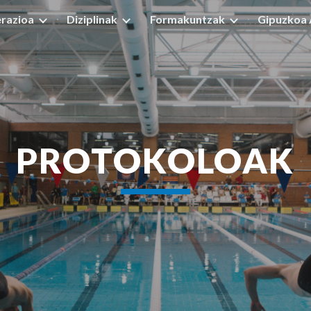
razioa
Diziplinak
Formakuntzak
Gipuzkoa 
ip to main content
Skip to navigat
PROTOKOLOAK