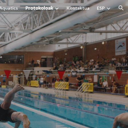
Aquatics
Protokoloak
Kontaktua
ESP
ion