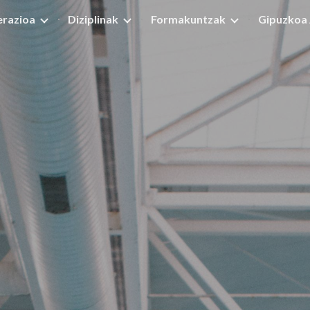
erazioa
Diziplinak
Formakuntzak
Gipuzkoa 
ip to main content
Skip to navigat