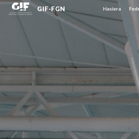
GIF-FGN
Hasiera
Fed
Sk