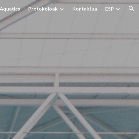
Aquatics
Protokoloak
Kontaktua
ESP
ion