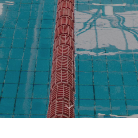
egelamendua
Hauteskunde er