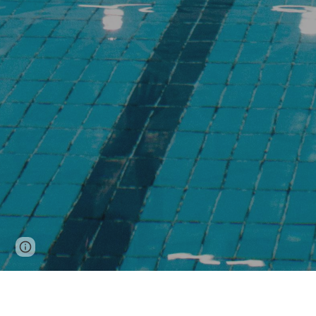
Report abuse
Hauteskunde err