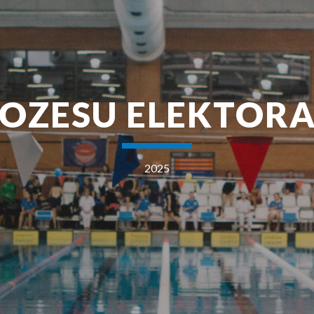
RO
ZESU
ELE
K
TORA
2025