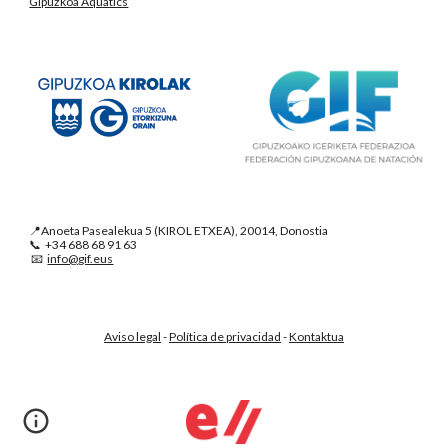
Gipuzkoa Aquatics
📍Anoeta Pasealekua 5 (KIROL ETXEA), 20014, Donostia
📞 +34 688 68 91 63
📧
info@gif.eus
Aviso legal
-
Política de privacidad
-
Kontaktua