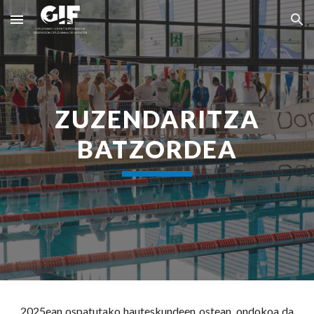
Skip to main content
Skip to navigation
ZUZENDARITZA
BATZORDEA
2025ean ospatutako hauteskundeen ostean, ondokoa da