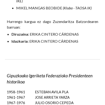
IKE)
MIKEL MANGAS BEOBIDE
(Kluba - TAOSA IK)
Hurrengo kargua ez dago Zuzendaritza Batzordearen
barruan:
Diruzaina:
ERIKA CINTERO CÁRDENAS
Idazkaria:
ERIKA CINTERO CÁRDENAS
Gipuzkoako Igeriketa Federazioko Presidenteen
historikoa
1958-1961
ESTEBAN AVILA PLA
1961-1967
JOSE ARRIETA YARZA
1967-1976
JULIO OSORIO CEPEDA