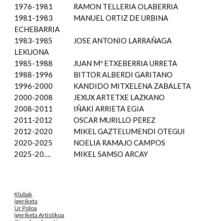
1976-1981
RAMON TELLERIA OLABERRIA
1981-1983
MANUEL ORTIZ DE URBINA
ECHEBARRIA
1983-1985
JOSE ANTONIO LARRAÑAGA
LEKUONA
1985-1988
JUAN Mª ETXEBERRIA URRETA
1988-1996
BITTOR ALBERDI GARITANO
1996-2000
KANDIDO MITXELENA ZABALETA
2000-2008
JEXUX ARTETXE LAZKANO
2008-2011
IÑAKI ARRIETA EGIA
2011-2012
OSCAR MURILLO PEREZ
2012-2020
MIKEL GAZTELUMENDI OTEGUI
2020-2025
NOELIA RAMAJO CAMPOS
2025-20….
MIKEL SAMSO ARCAY
Klubak
Igeriketa
Ur Poloa
Igeriketa Artistikoa