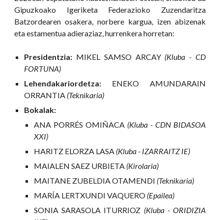
Gipuzkoako Igeriketa Federazioko Zuzendaritza
Batzordearen osakera, norbere kargua, izen abizenak
eta estamentua adieraziaz, hurrenkera horretan:
Presidentzia:
MIKEL SAMSO ARCAY
(Kluba - CD
FORTUNA)
Lehendakariordetza:
ENEKO AMUNDARAIN
ORRANTIA
(Teknikaria)
Bokalak:
ANA PORRÉS OMIÑACA
(Kluba - CDN BIDASOA
XXI)
HARITZ ELORZA LASA
(Kluba - IZARRAITZ IE)
MAIALEN SAEZ URBIETA
(Kirolaria)
MAITANE ZUBELDIA OTAMENDI
(Teknikaria)
MARÍA LERTXUNDI VAQUERO
(Epailea)
SONIA SARASOLA ITURRIOZ
(Kluba - ORIDIZIA