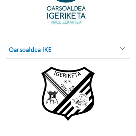
Oarsoaldea IKE