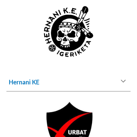
Hernani KE