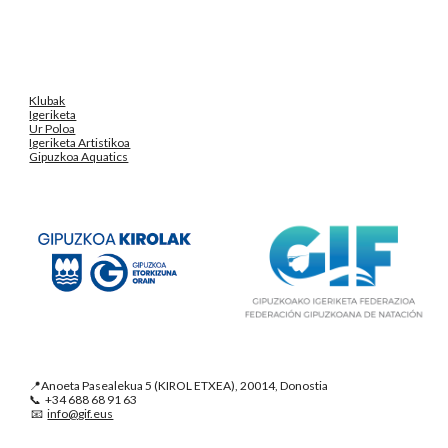
Klubak
Igeriketa
Ur Poloa
Igeriketa Artistikoa
Gipuzkoa Aquatics
📍Anoeta Pasealekua 5 (KIROL ETXEA), 20014, Donostia
📞 +34 688 68 91 63
📧
info@gif.eus