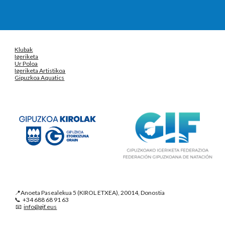
Klubak
Igeriketa
Ur Poloa
Igeriketa Artistikoa
Gipuzkoa Aquatics
📍Anoeta Pasealekua 5 (KIROL ETXEA), 20014, Donostia
📞 +34 688 68 91 63
📧
info@gif.eus